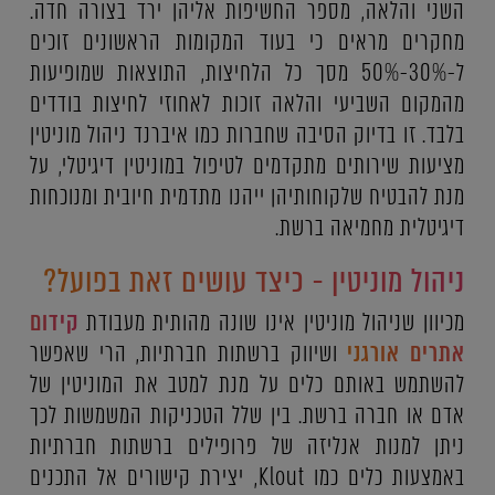
השני והלאה, מספר החשיפות אליהן ירד בצורה חדה.
מחקרים מראים כי בעוד המקומות הראשונים זוכים
ל-30%-50% מסך כל הלחיצות, התוצאות שמופיעות
מהמקום השביעי והלאה זוכות לאחוזי לחיצות בודדים
בלבד. זו בדיוק הסיבה שחברות כמו איברנד ניהול מוניטין
מציעות שירותים מתקדמים לטיפול במוניטין דיגיטלי, על
מנת להבטיח שלקוחותיהן ייהנו מתדמית חיובית ומנוכחות
דיגיטלית מחמיאה ברשת.
ניהול מוניטין - כיצד עושים זאת בפועל?
מכיוון שניהול מוניטין אינו שונה מהותית מעבודת
קידום
אתרים אורגני
ושיווק ברשתות חברתיות, הרי שאפשר
להשתמש באותם כלים על מנת למטב את המוניטין של
אדם או חברה ברשת. בין שלל הטכניקות המשמשות לכך
ניתן למנות אנליזה של פרופילים ברשתות חברתיות
באמצעות כלים כמו Klout, יצירת קישורים אל התכנים