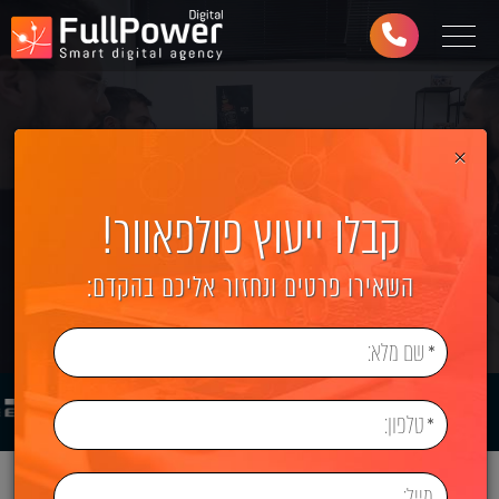
תוכן
תפריט
תפריט
ראשי
ראשי
נגישות
Toggle navigation
03-
6499-
997
×
קבלו ייעוץ פולפאוור!
השאירו פרטים ונחזור אליכם בהקדם: