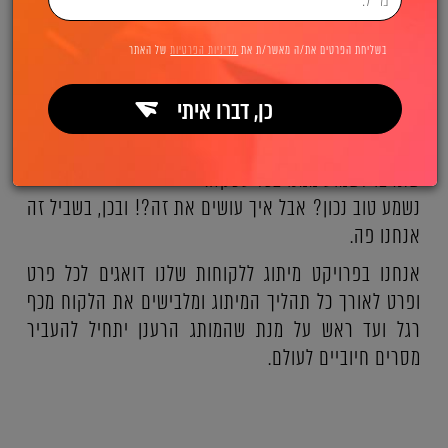
אחד שנמצא מעל כולם ושהכל מתחיל ממנו וזהו
מיתוג
עסקי
! כן מיתוג!
בשליחת הפרטים את/ה מאשר/ת את
מדיניות הפרטיות
של האתר
כיום יותר מתמיד עם התחרות המטורפת שיש בכל תחום,
החשוב מכל הוא לבלוט מעל כל המתחרים ולהשאיר אצל
כן, דברו איתי
הלקוח (והלקוח בפוטנציה) חותם חיובי ועוצמתי
שיזכור
אתכם חזק בתודעה
ושיוביל אותו אל ה "כן" המיוחל
שתרצו לשמוע ממנו בכל עסקה.
נשמע טוב נכון? אבל איך עושים את זה?! ובכן, בשביל זה
אנחנו פה.
אנחנו בפרויקט מיתוג ללקוחות שלנו דואגים לכל פרט
ופרט לאורך כל תהליך המיתוג ומלבישים את הלקוח מכף
רגל ועד ראש על מנת שהמותג הרענן יתחיל להעביר
מסרים חיוביים לעולם.