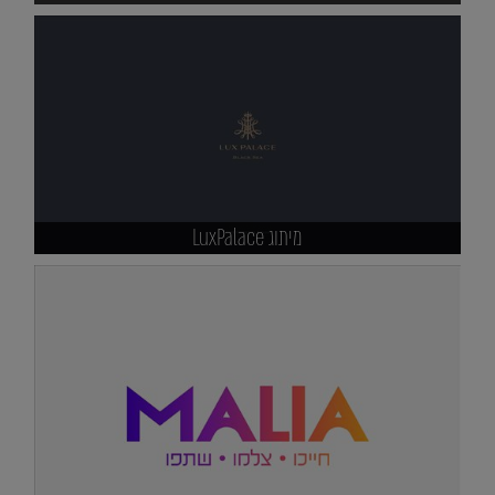
מיתוג LuxPalace