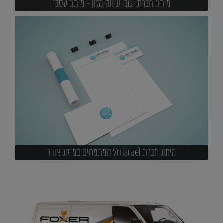
מיתוג חברת י.שבי שיווק מזון - מיתוג עסקי
מיתוג חברת VrfIsrael המתמחים במיזוג אוויר