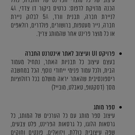
הכנה מדויקת לדפוס: כרטיס ביקור דו צדדי,
A
4
לניירת חברה, תבנית וורד,
A
5 לבלוק ניירת
חברה, נייר מעטפות, ברושורים, פולדרים, רולאפים
או כל מוצר פרינט אחר שהמותג צריך.
פרויקט UI ועיצוב לאתר אינטרנט החברה
בעצם עיצוב כל תבניות האתר, נתחיל מעמוד
הבית, ולכל עמוד פנימי ייחודי נוסף. הכל במחשבה
ריספונסיבית שהאתר יראה מושלם בכל רזולוציות
מסך (דסקטופ, טאבלט, מובייל)
ספר מותג
עיצוב ספר מותג עם כל הערכים של המותג, כל
גרסאות הלוגו, כל גרסאות הפרינט, פלט צבעים,
שפה עיצובית כוללת, ויזואלים, פונטים וחוקים