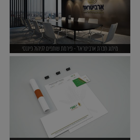
מיתוג חברת ארביטראז' - פירמת שותפים לניהול פיננסי