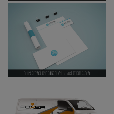
מיתוג חברת VrfIsrael המתמחים במיזוג אוויר