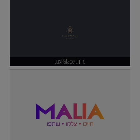
מיתוג LuxPalace