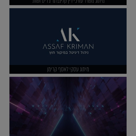
מיתוג משרד עורכי דין קלינברגר ג'ריס ושות'
מיתוג עסקי לאסף קרימן