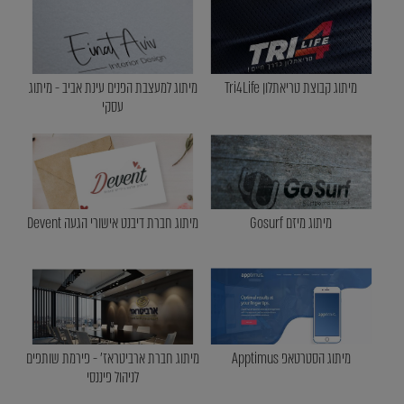
מיתוג קבוצת טריאתלון Tri4Life
מיתוג למעצבת הפנים עינת אביב - מיתוג
עסקי
מיתוג מיזם Gosurf
מיתוג חברת דיבנט אישורי הגעה Devent
מיתוג הסטרטאפ Apptimus
מיתוג חברת ארביטראז' - פירמת שותפים
לניהול פיננסי