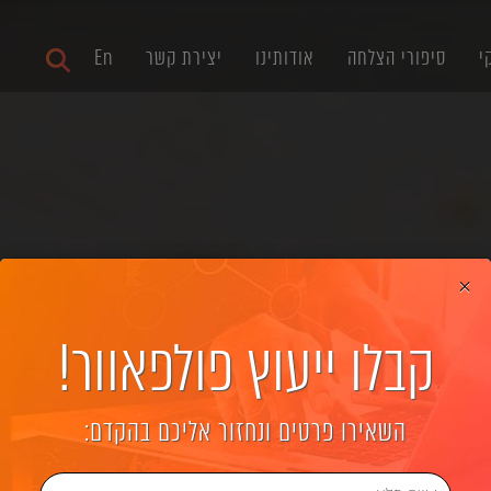
י
סיפורי הצלחה
אודותינו
יצירת קשר
En
×
קבלו ייעוץ פולפאוור!
בניית אינדקסים
השאירו פרטים ונחזור אליכם בהקדם: