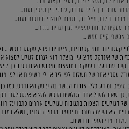
אדריכלים, מעצבי פנים, בעלי מקצוע וכו'.
חר עורכי דין לדיני עבודה, עורכי דין נזיקין ועוד...
מבחר דולות, מיילדות, חנויות למוצרי תינוקות ועוד...
עסקים לתחום ספציפי כגון נגרים, גננים...
 אפשרי קיים ממש ...
י קטגוריות, תתי קטגוריות, איזורים בארץ, טקסט חופשי...
ית של אינדקס מקצועי ומוצלח הוא לגרום לגולש למצוא א
 קשר עם בעלי העסקים בתוצאות חיפוש האינדקס ובכך לייצר
ודל עסקי אחר של תשלום לפי ליד או לי חשיפות או לפי מנוי
 טיפים ומידע כללי אודות הנישה בה עוסק האינדקס. כמו כן
, כך שאם למשל אחד הגולשים מבקש למצוא אינסטלטור הקרוב
 של הגולשים ולצפות בתגובות שגולשים אחרים כתבו על חווי
דרניים היא משימה מורכבת יחסית מבחינה טכנית, ושלא כמו 
 שלהם מדי מספר חודשים...