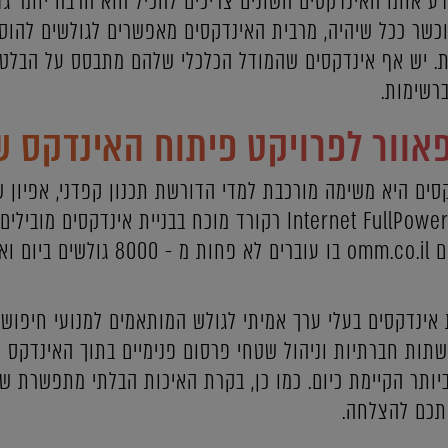
ע אותו האינדקסים השונים צריכים להכיל הוא הרבה יותר גד
מוכשר ככל שיהיה, מרבית האינדקסים מאפשרים לגולשים להו
ת. יש אף אינדקסים שהמודל הכלכלי שלהם מתבסס על הבלט
רשימות.
אוור לפרויקט פיתוח האינדקס ש
קסים היא משימה מורכבת למדי הדורשת תכנון קפדני, אפיו
האתר לחזון החברה. יש לנו ב Internet FullPower רקורד מוכח בבנ
gostudy.co.il, אינדקס האתרים omm.co.il 
ת אינדקסים בעלי ערך אמיתי לגולש המותאמים למנועי חיפוש
שתות חברתיות וניהול שטחי פרסום פנימיים בתוך האינדקס 
ותר הקיימת כיום. כמו כן, בקרת האיכות הבלתי מתפשרת של
אתכם להצלחה.