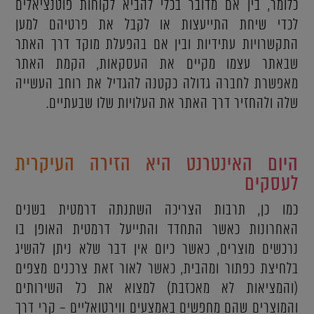
כלומר, בין אם מדובר בכלי להביא לקוחות פוטנציאלים
לכדי שיחת התייעצות או לקבל את פרטיהם למען
התקשרויות עתידיות ובין אם בהפעלת מוקד דרך האתר
שבאתר עצמו מקיים את העסקאות, הקמת האתר
מאפשרת לחברה גדולה כקטנה להגדיל את רוחב העשייה
שלה ולהחזיר דרך האתר את העלויות שלו שבעתיים.
היום האינטרנט היא הזירה העיקרית
לעסקים
כמו כן, תרבות הצריכה השתנתה דרמטית בשנים
האחרונות כאשר התחדד והתייעל דרמטית האופן בו
נרכשים מוצרים, כאשר כיום אין דבר שלא ניתן להשיג
בלחיצת כפתור ומהבית, כאשר לאור זאת צרכנים מצפים
(והמציאות לא מאכזבת) למצוא את כל השירותים
והמוצרים שהם מחפשים באמצעים ווירטואליים – קרי דרך