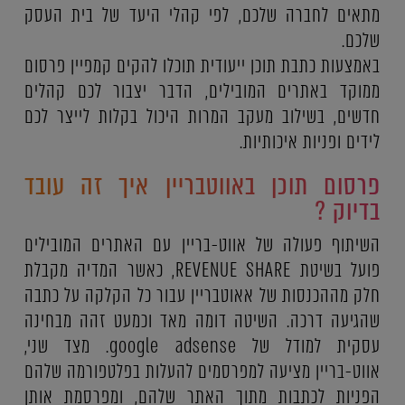
מתאים לחברה שלכם, לפי קהלי היעד של בית העסק
שלכם.
באמצעות כתבת תוכן ייעודית תוכלו להקים קמפיין פרסום
ממוקד באתרים המובילים, הדבר יצבור לכם קהלים
חדשים, בשילוב מעקב המרות היכול בקלות לייצר לכם
לידים ופניות איכותיות.
פרסום תוכן באווטבריין איך זה עובד
בדיוק ?
השיתוף פעולה של אווט-בריין עם האתרים המובילים
פועל בשיטת REVENUE SHARE, כאשר המדיה מקבלת
חלק מההכנסות של אאוטבריין עבור כל הקלקה על כתבה
שהגיעה דרכה. השיטה דומה מאד וכמעט זהה מבחינה
עסקית למודל של google adsense. מצד שני,
אווט-בריין מציעה למפרסמים להעלות בפלטפורמה שלהם
הפניות לכתבות מתוך האתר שלהם, ומפרסמת אותן