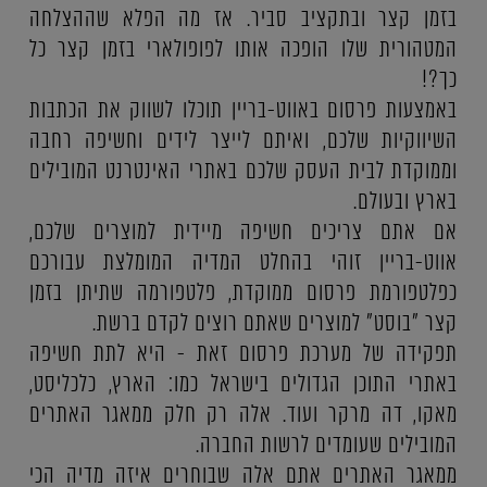
בזמן קצר ובתקציב סביר. אז מה הפלא שההצלחה
המטהורית שלו הופכה אותו לפופולארי בזמן קצר כל
כך?!
באמצעות פרסום באווט-בריין תוכלו לשווק את הכתבות
השיווקיות שלכם, ואיתם לייצר לידים וחשיפה רחבה
וממוקדת לבית העסק שלכם באתרי האינטרנט המובילים
בארץ ובעולם.
אם אתם צריכים חשיפה מיידית למוצרים שלכם,
אווט-בריין זוהי בהחלט המדיה המומלצת עבורכם
כפלטפורמת פרסום ממוקדת, פלטפורמה שתיתן בזמן
קצר "בוסט" למוצרים שאתם רוצים לקדם ברשת.
תפקידה של מערכת פרסום זאת - היא לתת חשיפה
באתרי התוכן הגדולים בישראל כמו: הארץ, כלכליסט,
מאקו, דה מרקר ועוד. אלה רק חלק ממאגר האתרים
המובילים שעומדים לרשות החברה.
ממאגר האתרים אתם אלה שבוחרים איזה מדיה הכי