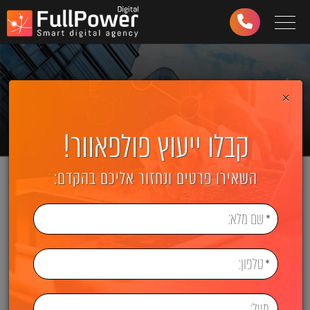
Toggle navigation
03-
6499-
997
×
קבלו ייעוץ פולפאוור!
השאירו פרטים ונחזור אליכם בהקדם: