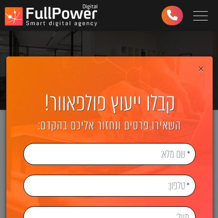
Toggle navigation
03-
6499-
997
×
קבלו ייעוץ פולפאוור!
השאירו פרטים ונחזור אליכם בהקדם: