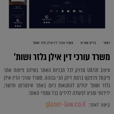
ראשי
בניית אתרים
משרד עורכי דין אילן גלזר ושות'
משרד עורכי דין אילן גלזר ושות'
עיצוב UX/UI מדויק לכל תבניות האתר בשילוב פיתוח אתר
פיקסל פרפקט ברמת דיוק הכי גבוהה. משרד עורכי הדין אילן
גלזר ושות' יכולים להתגאות כיום באתר אינטרנט חדשני,
ידידותי ומניע לפעולה ללידים בכל עמודי האתר.
glaser-law.co.il
קישור לאתר: