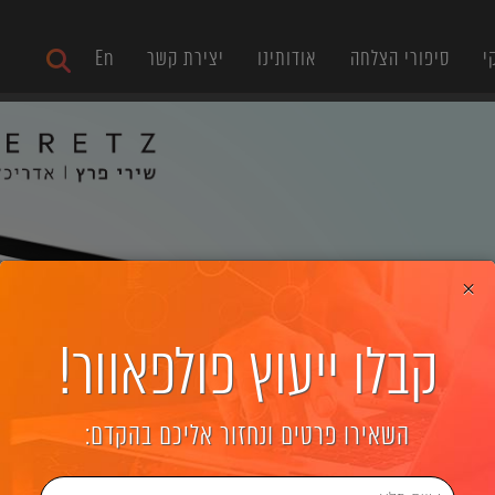
י
סיפורי הצלחה
אודותינו
יצירת קשר
En
×
קבלו ייעוץ פולפאוור!
השאירו פרטים ונחזור אליכם בהקדם: