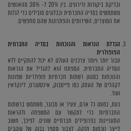
ובדיקת ביקורות ודירוגים. בין 20% ל- 30% מהאנשים
משתמשים במדיה החברתית ובבלוגים מובילים כדי לגלות
את המוצרים, השירותים והפתרונות שהם מחפשים.
הגדלת הנראות והנוכחות במדיה החברתית
הפופולרית
עבור יותר ויותר צרכנים העולם לא יכול להתקיים ללא
המדיה החברתית. המפתח הוא להגדיל את הנראות
והנוכחות במגוון רשתות חברתיות פופולריות שפונות
לקהלים של העסק כמו פייסבוק, אינסטגרם, לינקדאין
ועוד.
כעת, כמעט כל אדם, צעיר או מבוגר, משתמש ברשתות
החברתיות כדי לתקשר עם המשפחה ולהראות
התעניינות בפרופילים חברתיים שונים. לפיכך, חשוב
לייצר נוכחות חזקה, לצבור מספר גבוה של עוקבים