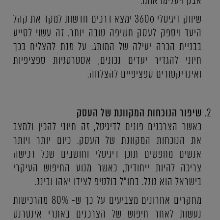
אבק ויעלימו אותו.
שיווק דיגיטלי 360o ימצא דרכים חדשות למקד את קהל
היעד ויספק לעסק חשיפה טובה יותר. זה עשוי לסייע
בבניית הכרה יעילה של המותג. על מנת להצליח בכך
חיוני להגדיר יעדים נכונים, אסטרטגיות ספציפיות
ואינדיקטורים ספציפיים להצלחה.
שיפור הנוכחות המקוונת של העסק
כאשר הצרכנים פונים לדיגיטל, זה חיוני להכין ולמצב
את הנוכחות המקוונת של העסק. כיום יותר ויותר
אנשים מחפשים תוכן דיגיטלי וחושבים שכל רכישה
צריכה להיות ייחודית, כאשר מנוע החיפוש העיקרי
בישראל הוא גוגל. בחו"ל בולטיפ לצידו יאהו ובינג.
מחקרים אחרונים מצביעים על כך ש- 80% מהרכישות
נעשות לאחר חיפוש של הצרכנים באתרי אינטרנט