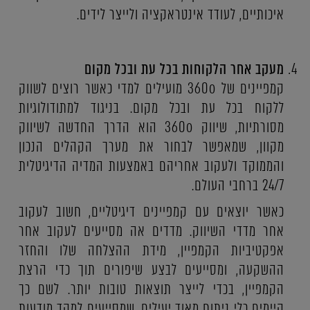
איכותיים, לעודד אינטראקציה ולייצר לידים.
מעקב אחר הלקוחות בכל עת ובכל מקום
קמפיינים של 360o מועילים למדי כאשר רוצים לשווק
ללקוח בכל עת ובכל מקום. בניגוד למתודולוגיות
מסורתיות, שיווק 360o הוא הדרך החדשה לשיווק
מקוון, שמאפשר לבחור את מערך הקהלים הנכון
והממוקד ולעקוב אחריהם באמצעות המדיה הדיגיטלית
24/7 ברחבי העולם.
כאשר יוצאים עם קמפיינים דיגיטליים, חשוב לעקוב
אחר מדדי השיווק. מדדים אה מסייעים לעקוב אחר
אפקטיביות הקמפיין, מידת ההצלחה שלו והחזר
ההשקעה, ומסייעים לבצע שיפורים תוך כדי הרצת
הקמפיין, בכדי לייצר תוצאות טובות יותר. לשם כך
קיימים כלי ניתוח מאוד יעילים, שמסייעים למקד מודעות