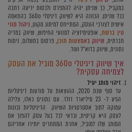
במקביל, כך שניתן יהיה להתפרס ולכסות יריעה רחבה
ככל שניתן. הכוונה היא לשיווק דיגיטלי 360o בהתאמה
אישית לצורכי העסק, המתייחס למיתוג מקוון,
ניהול מוני
טין ברשת
, אופטימיזציה למנועי החיפוש, שיווק במדיה
חברתית,
שיווק באמצעות תוכן
, פרסום בתשלום, ניתוח
נתונים, שיווק בדוא"ל ועוד.
איך שיווק דיגיטלי 360o מוביל את העסק
לצמיחה עסקית?
זיהוי מותג יעיל
עד סוף שנת 2020, ההוצאות על מודעות דיגיטליות
הגיע ל- 23 מיליארד דולר. עם נתונים כאלו, צלילה
עמוקה לתוך אסטרטגיות השיווק הדיגיטליות נכונות
לעסק היא קריטית, וכדאי לכל בעל עסק להפוך את
המותג שלו למוביל, אחרת המתחרים יותירו אחריהם