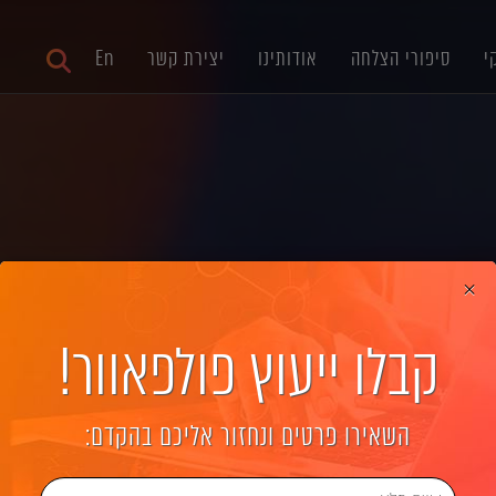
י
סיפורי הצלחה
אודותינו
יצירת קשר
En
×
קבלו ייעוץ פולפאוור!
ונות קריאטיביות בא
השאירו פרטים ונחזור אליכם בהקדם: