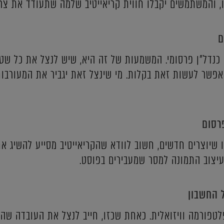
, והמשתמשים יקבלו חווית קריאייטיב שלמה שתעודד את צר
ם
נדל"ן פרסומי. המשמעות של זה היא, שיש לנצל את כל שט
אפשר לעשות זאת בקלות. מי שינצל זאת יגביר את המעורבות
רסום
ו שיוצרים חדשים, חשוב לוודא שהקריאייטיב מסייע להשיג א
יצוב התמונה למסר שמעבירים בפוסט.
 החשבון
פלטפורמה וויזואלית. כאחת שכזו, חייב לנצל את העובדה ש