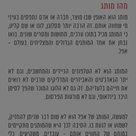
מהו מותג
מותג הוא האופן שבו מוצר, חברה או אדם נתפסים בעיני
מי שחווה אותם. זה הרבה יותר מסלוגן, לוגו או שם קליט,
כי המותג מכיל בתוכו ערכים, תחושות ומסרים שונים. בואו
נבחן את אחד המותגים הגדולים והמצליחים בעולם –
אפל.
המותג הוא לא הטלפונים הניידים והמחשבים, וגם לא
יתר הגאדג'טים והאביזרים המדליקים שרבים לא רואים
את חייהם בלעדיהם. זה גם לא הלוגו המוכר שהפך לסימן
היכר בינלאומי, וגם לא מודעות הפרסום.
למעשה, המותג של אפל הוא לא שום דבר שניתן להחזיק,
לשמוע או לגעת בו. הסיבה לכך היא שהמותגים מתקיימים
במוחם של החווים אותם – עובדים, משקיעים, כלי