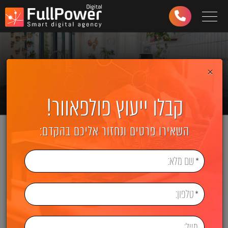
Toggle navigation
03-
6499-
997
×
קבלו ייעוץ פולפאוור!
השאירו פרטים ונחזור אליכם בהקדם: