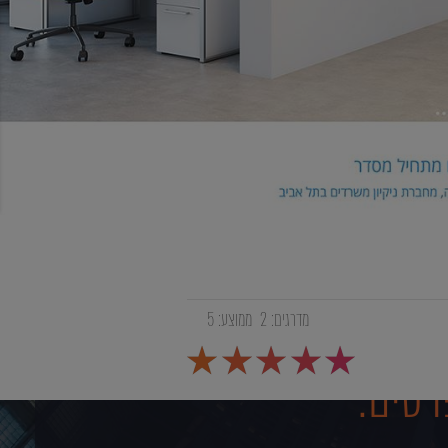
מדרגים:
2
ממוצע:
5
רטים: