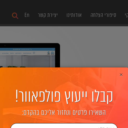
י
סיפורי הצלחה
אודותינו
יצירת קשר
En
×
קבלו ייעוץ פולפאוור!
השאירו פרטים ונחזור אליכם בהקדם: