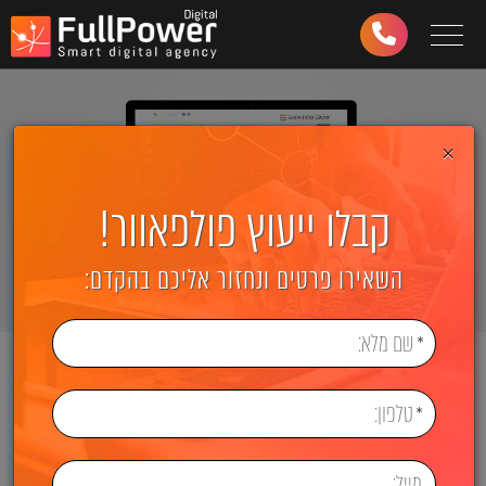
Toggle navigation
03-
6499-
997
×
קבלו ייעוץ פולפאוור!
השאירו פרטים ונחזור אליכם בהקדם:
ראשי
בניית אתרים
קבוצת ששון חוגי
Sason Hogi
http://www.hogi.co.il
קישור לאתר: