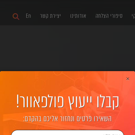
י
סיפורי הצלחה
אודותינו
יצירת קשר
En
×
קבלו ייעוץ פולפאוור!
יית אתרים בינלאומיים
השאירו פרטים ונחזור אליכם בהקדם: