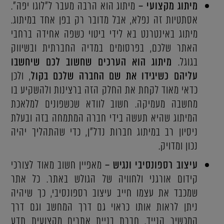
מיתוג מקצועי –
מיתוג הוא הרבה מעבר ל"לוגו יפה".
אסתטיות זה נפלא, אבל מדובר רק בפן אחד במיתוג.
מיתוג באינטרנט בא לידי ביטוי כשפה אחידה ברחבי
האתר שלכם, בפרסומים במדיה החברתית ובשיווק
בגוגל.
מיתוג הוא הערכים שחשוב לכם שיחשבו
עליהם כשיגידו את שם החברה שלכם בקול
, ולכן
כדאי מאוד לקחת את החלק הזה ברצינות ולהשקיע בו
מחשבה מעמיקה. חשוב לוודא שכשפונים למלאכת
המיתוג שהיא תעשה בידי חברה המתמחה בזה ובעלת
ניסיון רב במיתוג חברות נדל"ן, כדי שהתהליך יהיה
נכון ומדויק.
עיצוב רספונסיבי ונגיש –
מאפיין חשוב מאוד לצורכי
קידום אורגני ולחוויה של הגולש באתר. כל אתר
שמכבד את עצמו חייב עיצוב רספונסיבי, כך שיהיה
ניתן לראות אותו כראוי גם דרך המחשב וגם דרך
המכשיר הנייד. חברת בניית אתרים מקצועית תדע