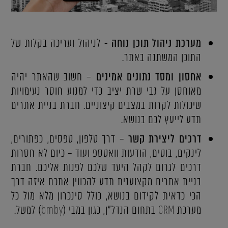
מערכת ניהול תוכן נוחה
- לניהול ועריכה בקלות של
התוכן המשתנה באתר.
אחסון ומסד נתונים אמינים
– חשוב שהאתר יהיה
מאוחסן על גבי שרת יציב כדי למנוע חוסר נעימויות
שיכולות לקרות במצבים קיצוניים. חברת בניית אתרים
תדע לייעץ לכם בנושא.
דרכים ליצירת קשר
– דרך טלפון, טפסים, כפתורים,
לינקים, בוטים, הודעות וואטספ ועוד – כיום לא חסרות
דרכים לגרום לקהל היעד שלכם לפנות אליכם. חברת
בניית אתרים מקצוענית תדע להכווין אתכם איזה דרך
הכי כדאית לקידום בנושא, כולל סינכרון מלא מול כל
מערכת
CRM
בתחום הנדל"ן, כגון במבי (
bmby
) למשל.